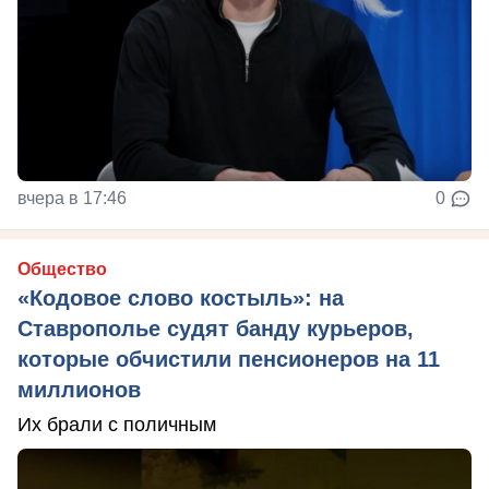
вчера в 17:46
0
Общество
«Кодовое слово костыль»: на
Ставрополье судят банду курьеров,
которые обчистили пенсионеров на 11
миллионов
Их брали с поличным