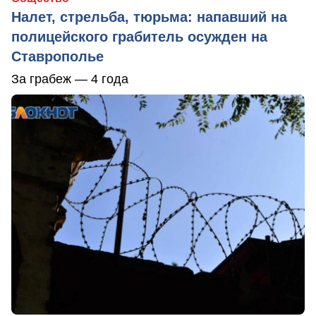
Налет, стрельба, тюрьма: напавший на
полицейского грабитель осужден на
Ставрополье
За грабеж — 4 года